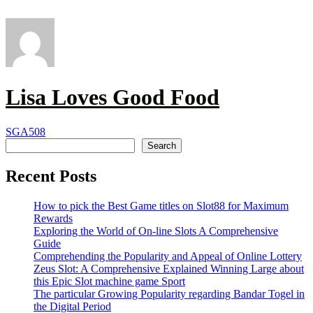
Lisa Loves Good Food
Widgets
Search
Skip
SGA508
to
Search
content
Recent Posts
How to pick the Best Game titles on Slot88 for Maximum
Rewards
Exploring the World of On-line Slots A Comprehensive
Guide
Comprehending the Popularity and Appeal of Online Lottery
Zeus Slot: A Comprehensive Explained Winning Large about
this Epic Slot machine game Sport
The particular Growing Popularity regarding Bandar Togel in
the Digital Period