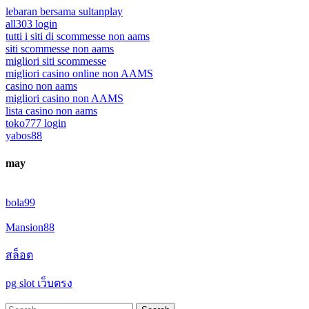
lebaran bersama sultanplay
all303 login
tutti i siti di scommesse non aams
siti scommesse non aams
migliori siti scommesse
migliori casino online non AAMS
casino non aams
migliori casino non AAMS
lista casino non aams
toko777 login
yabos88
may
bola99
Mansion88
สล็อต
pg slot เว็บตรง
Search