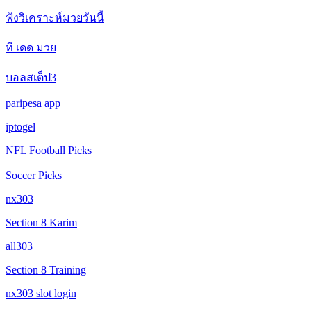
ฟังวิเคราะห์มวยวันนี้
ที เดด มวย
บอลสเต็ป3
paripesa app
iptogel
NFL Football Picks
Soccer Picks
nx303
Section 8 Karim
all303
Section 8 Training
nx303 slot login