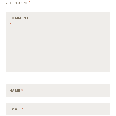
are marked
*
COMMENT
*
NAME
*
EMAIL
*