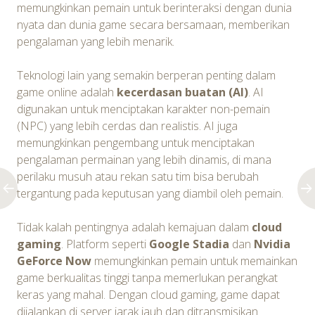
memungkinkan pemain untuk berinteraksi dengan dunia
nyata dan dunia game secara bersamaan, memberikan
pengalaman yang lebih menarik.
Teknologi lain yang semakin berperan penting dalam
game online adalah
kecerdasan buatan (AI)
. AI
digunakan untuk menciptakan karakter non-pemain
(NPC) yang lebih cerdas dan realistis. AI juga
memungkinkan pengembang untuk menciptakan
pengalaman permainan yang lebih dinamis, di mana
perilaku musuh atau rekan satu tim bisa berubah
tergantung pada keputusan yang diambil oleh pemain.
Tidak kalah pentingnya adalah kemajuan dalam
cloud
gaming
. Platform seperti
Google Stadia
dan
Nvidia
GeForce Now
memungkinkan pemain untuk memainkan
game berkualitas tinggi tanpa memerlukan perangkat
keras yang mahal. Dengan cloud gaming, game dapat
dijalankan di server jarak jauh dan ditransmisikan