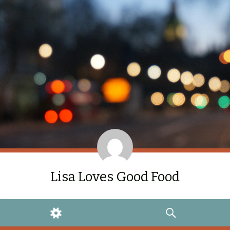
Lisa Loves Good Food
WIDGETS
SEARCH